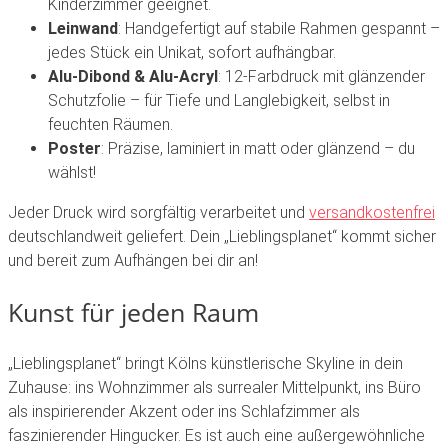
Kinderzimmer
geeignet.
Leinwand
:
Handgefertigt
auf
stabile
Rahmen
gespannt
–
jedes
Stück
ein
Unikat,
sofort
aufhängbar.
Alu-Dibond
&
Alu-Acryl
:
12-Farbdruck
mit
glänzender
Schutzfolie
–
für
Tiefe
und
Langlebigkeit,
selbst
in
feuchten
Räumen.
Poster
:
Präzise,
laminiert
in
matt
oder
glänzend
–
du
wählst!
Jeder
Druck
wird
sorgfältig
verarbeitet
und
versandkostenfrei
deutschlandweit
geliefert.
Dein
„Lieblingsplanet“
kommt
sicher
und
bereit
zum
Aufhängen
bei
dir
an!
Kunst
für
jeden
Raum
„Lieblingsplanet“
bringt
Kölns
künstlerische
Skyline
in
dein
Zuhause:
ins
Wohnzimmer
als
surrealer
Mittelpunkt,
ins
Büro
als
inspirierender
Akzent
oder
ins
Schlafzimmer
als
faszinierender
Hingucker.
Es
ist
auch
eine
außergewöhnliche