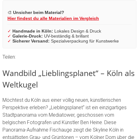
🎨
Unsicher beim Material?
Hier findest du alle Materialien im Vergleich
✓
Handmade in Köln:
Lokales Design & Druck
✓
Galerie-Druck:
UV-beständig & brillant
✓
Sicherer Versand:
Spezialverpackung für Kunstwerke
Teilen:
Wandbild
„Lieblingsplanet“
–
Köln
als
Weltkugel
Möchtest
du
Köln
aus
einer
völlig
neuen,
künstlerischen
Perspektive
erleben?
„Lieblingsplanet“
ist
ein
einzigartiges
Stadtpanorama
vom
Mediatower,
geschossen
vom
belgischen
Fotografen
und
Künstler
Ben
Heine.
Diese
Panorama-Aufnahme
Fischauge
zeigt
die
Skyline
Köln
in
entsättigten
Grau-
und
Grüntönen
–
vom
Kölner
Dom
über
die