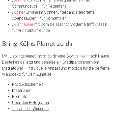
„
Skyline
von
Köln
an
einem
regnerischen
Tag“
:
Stimmungsvoll
–
für
Regenfans.
„
Kölner
Skyline
im
Sonnenuntergang
Panorama“
:
Abendzauber
–
für
Romantiker.
„
Kranhäuser
mit
Dom
bei
Nacht“
:
Moderne
trifft
Klassik
–
für
Architekturfreunde.
Bring
Kölns
Planet
zu
dir
Mit
„Lieblingsplanet“
holst
du
dir
eine
Skyline
Köln
nach
Hause.
Bestell
es
dir
jetzt
und
genieße
ein
Stadtpanorama
vom
Mediatower
–
individuelle
Anpassung
möglich
für
die
perfekte
Wanddeko
für
Dein
Zuhause!
Produktsicherheit
Materialien
Formate
Über den Fotografen
Individuelle Wünsche