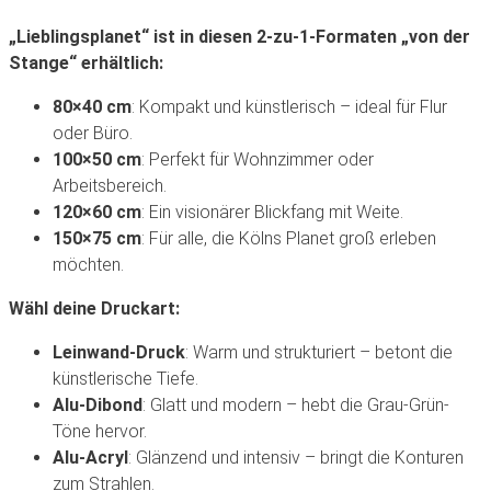
„Lieblingsplanet“
ist
in
diesen
2-zu-1-Formaten
„von
der
Stange“
erhältlich:
80×40
cm
:
Kompakt
und
künstlerisch
–
ideal
für
Flur
oder
Büro.
100×50
cm
:
Perfekt
für
Wohnzimmer
oder
Arbeitsbereich.
120×60
cm
:
Ein
visionärer
Blickfang
mit
Weite.
150×75
cm
:
Für
alle,
die
Kölns
Planet
groß
erleben
möchten.
Wähl
deine
Druckart:
Leinwand-Druck
:
Warm
und
strukturiert
–
betont
die
künstlerische
Tiefe.
Alu-Dibond
:
Glatt
und
modern
–
hebt
die
Grau-Grün-
Töne
hervor.
Alu-Acryl
:
Glänzend
und
intensiv
–
bringt
die
Konturen
zum
Strahlen.