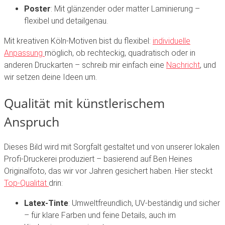
Poster
:
Mit
glänzender
oder
matter
Laminierung
–
flexibel
und
detailgenau.
Mit
kreativen
Köln-Motiven
bist
du
flexibel:
individuelle
Anpassung
möglich,
ob
rechteckig,
quadratisch
oder
in
anderen
Druckarten
–
schreib
mir
einfach
eine
Nachricht
,
und
wir
setzen
deine
Ideen
um.
Qualität
mit
künstlerischem
Anspruch
Dieses
Bild
wird
mit
Sorgfalt
gestaltet
und
von
unserer
lokalen
Profi-Druckerei
produziert
–
basierend
auf
Ben
Heines
Originalfoto,
das
wir
vor
Jahren
gesichert
haben.
Hier
steckt
Top-Qualität
drin:
Latex-Tinte
:
Umweltfreundlich,
UV-beständig
und
sicher
–
für
klare
Farben
und
feine
Details,
auch
im