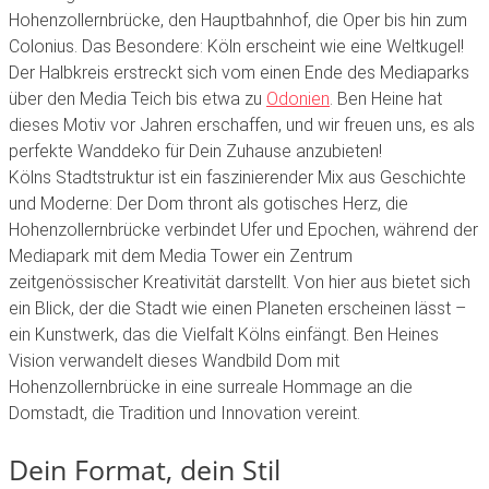
Hohenzollernbrücke,
den
Hauptbahnhof,
die
Oper
bis
hin
zum
Colonius.
Das
Besondere:
Köln
erscheint
wie
eine
Weltkugel!
Der
Halbkreis
erstreckt
sich
vom
einen
Ende
des
Mediaparks
über
den
Media
Teich
bis
etwa
zu
Odonien
.
Ben
Heine
hat
dieses
Motiv
vor
Jahren
erschaffen,
und
wir
freuen
uns,
es
als
perfekte
Wanddeko
für
Dein
Zuhause
anzubieten!
Kölns
Stadtstruktur
ist
ein
faszinierender
Mix
aus
Geschichte
und
Moderne:
Der
Dom
thront
als
gotisches
Herz,
die
Hohenzollernbrücke
verbindet
Ufer
und
Epochen,
während
der
Mediapark
mit
dem
Media
Tower
ein
Zentrum
zeitgenössischer
Kreativität
darstellt.
Von
hier
aus
bietet
sich
ein
Blick,
der
die
Stadt
wie
einen
Planeten
erscheinen
lässt
–
ein
Kunstwerk,
das
die
Vielfalt
Kölns
einfängt.
Ben
Heines
Vision
verwandelt
dieses
Wandbild
Dom
mit
Hohenzollernbrücke
in
eine
surreale
Hommage
an
die
Domstadt,
die
Tradition
und
Innovation
vereint.
Dein
Format,
dein
Stil