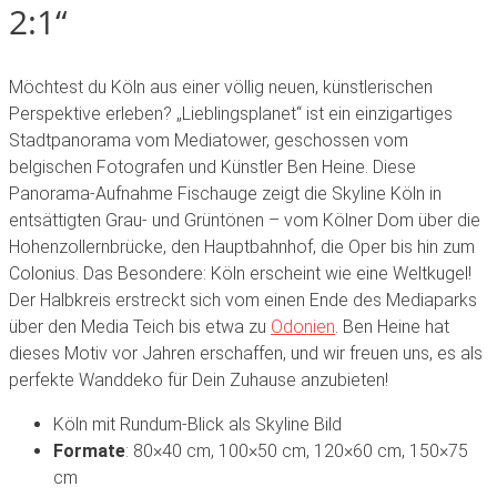
2:1“
Möchtest
du
Köln
aus
einer
völlig
neuen,
künstlerischen
Perspektive
erleben?
„Lieblingsplanet“
ist
ein
einzigartiges
Stadtpanorama
vom
Mediatower,
geschossen
vom
belgischen
Fotografen
und
Künstler
Ben
Heine.
Diese
Panorama-Aufnahme
Fischauge
zeigt
die
Skyline
Köln
in
entsättigten
Grau-
und
Grüntönen
–
vom
Kölner
Dom
über
die
Hohenzollernbrücke,
den
Hauptbahnhof,
die
Oper
bis
hin
zum
Colonius.
Das
Besondere:
Köln
erscheint
wie
eine
Weltkugel!
Der
Halbkreis
erstreckt
sich
vom
einen
Ende
des
Mediaparks
über
den
Media
Teich
bis
etwa
zu
Odonien
.
Ben
Heine
hat
dieses
Motiv
vor
Jahren
erschaffen,
und
wir
freuen
uns,
es
als
perfekte
Wanddeko
für
Dein
Zuhause
anzubieten!
Köln mit Rundum-Blick als Skyline Bild
Formate
: 80×40 cm, 100×50 cm, 120×60 cm, 150×75
cm