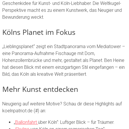
Geschenkidee
für
Kunst-
und
Köln-Liebhaber.
Die
Weltkugel-
Perspektive
macht
es
zu
einem
Kunstwerk,
das
Neugier
und
Bewunderung
weckt.
Kölns
Planet
im
Fokus
„Lieblingsplanet“
zeigt
ein
Stadtpanorama
vom
Mediatower
–
eine
Panorama-Aufnahme
Fischauge
mit
Dom,
Hohenzollernbrücke
und
mehr,
gestaltet
als
Planet.
Ben
Heine
hat
diesen
Blick
mit
einem
einzigartigen
Stil
eingefangen
–
ein
Bild,
das
Köln
als
kreative
Welt
präsentiert.
Mehr
Kunst
entdecken
Neugierig
auf
weitere
Motive?
Schau
dir
diese
Highlights
auf
koelnpatriot.de (#)
an:
„
Ballonfahrt
über
Köln“
:
Luftiger
Blick
–
für
Träumer.