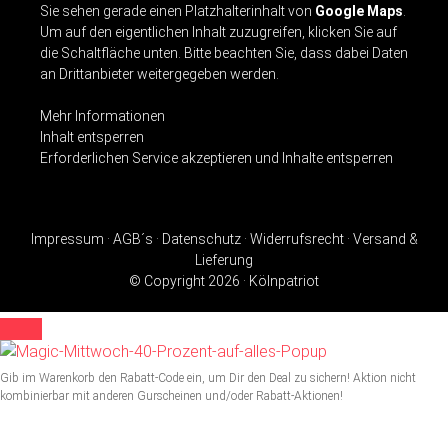
Sie sehen gerade einen Platzhalterinhalt von
Google Maps
.
Um auf den eigentlichen Inhalt zuzugreifen, klicken Sie auf
die Schaltfläche unten. Bitte beachten Sie, dass dabei Daten
an Drittanbieter weitergegeben werden.
Mehr Informationen
Inhalt entsperren
Erforderlichen Service akzeptieren und Inhalte entsperren
Impressum
·
AGB´s ·
Datenschutz ·
Widerrufsrecht ·
Versand &
Lieferung
© Copyright 2026 · Kölnpatriot
Schließen
Gib im Warenkorb den Rabatt-Code ein, um Dir den Deal zu sichern! Aktion nicht
kombinierbar mit anderen Gurscheinen und/oder Rabatt-Aktionen!