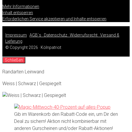
Mehr Informationen
Inhalt entsperren
Erforderlichen Service akzeptieren und Inhalte entsperren
Impressum
·
AGB´s ·
Datenschutz ·
Widerrufsrecht ·
Versand &
Lieferung
© Copyright 2026 · Kölnpatriot
Schließen
Randarten Leinwand
Weiss | Schwarz | Gespiegelt
Gib im Warenkorb den Rabatt-Code ein, um Dir den
Deal zu sichern! Aktion nicht kombinierbar mit
anderen Gurscheinen und/oder Rabatt-Aktionen!