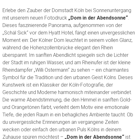
Erlebe den Zauber der Domstadt Köln bei Sonnenuntergang
mit unserem neuen Fotodruck
„Dom in der Abendsonne“
.
Dieses faszinierende Panorama, aufgenommen von der
„Schäl Sick“ vor dem Hyatt Hotel, fängt einen unvergesslichen
Moment ein: Der Kölner Dom leuchtet in seinem vollen Glanz,
während die Hohenzollernbrücke elegant den Rhein
überspannt. Im sanften Abendlicht spiegeln sich die Lichter
der Stadt im ruhigen Wasser, und am Rheinufer ist der kleine
Rheindampfer „Willi Ostermann“ zu sehen – ein charmantes
Symbol für die Tradition und den urbanen Geist Kölns. Dieses
Kunstwerk ist ein Klassiker der Köln-Fotografie, der
Geschichte und Moderne harmonisch miteinander verbindet.
Die warme Abendstimmung, die den Himmel in sanften Gold-
und Orangetönen färbt, verleiht dem Motiv eine emotionale
Tiefe, die jeden Raum in ein behagliches Ambiente taucht. Ob
du unvergessliche Erinnerungen an vergangene Zeiten
wecken oder einfach den urbanen Puls Kölns in deinem
Zuhause spüren möchtest –
„Dom in der Abendsonne“
ist