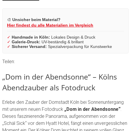
🎨
Unsicher beim Material?
Hier findest du alle Materialien im Vergleich
✓
Handmade in Köln:
Lokales Design & Druck
✓
Galerie-Druck:
UV-beständig & brillant
✓
Sicherer Versand:
Spezialverpackung für Kunstwerke
Teilen:
„Dom in der Abendsonne“ – Kölns
Abendzauber als Fotodruck
Erlebe den Zauber der Domstadt Köln bei Sonnenuntergang
mit unserem neuen Fotodruck
„Dom in der Abendsonne“
.
Dieses faszinierende Panorama, aufgenommen von der
„Schäl Sick“ vor dem Hyatt Hotel, fängt einen unvergesslichen
Moment ein: Der Kölner Dom leuchtet in seinem vollen Glanz,