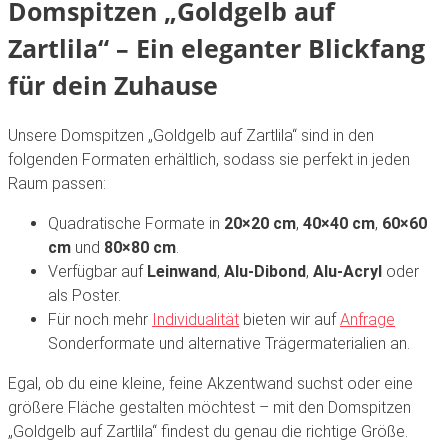
Domspitzen „Goldgelb auf
Zartlila“ – Ein eleganter Blickfang
für dein Zuhause
Unsere Domspitzen „Goldgelb auf Zartlila“ sind in den
folgenden Formaten erhältlich, sodass sie perfekt in jeden
Raum passen:
Quadratische Formate in
20×20 cm
,
40×40 cm
,
60×60
cm
und
80×80 cm
.
Verfügbar auf
Leinwand
,
Alu-Dibond
,
Alu-Acryl
oder
als Poster.
Für noch mehr
Individualität
bieten wir auf
Anfrage
Sonderformate und alternative Trägermaterialien an.
Egal, ob du eine kleine, feine Akzentwand suchst oder eine
größere Fläche gestalten möchtest – mit den Domspitzen
„Goldgelb auf Zartlila“ findest du genau die richtige Größe.