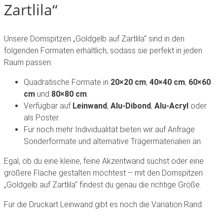
Zartlila“
Unsere Domspitzen „Goldgelb auf Zartlila“ sind in den
folgenden Formaten erhältlich, sodass sie perfekt in jeden
Raum passen:
Quadratische Formate in
20×20 cm
,
40×40 cm
,
60×60
cm
und
80×80 cm
.
Verfügbar auf
Leinwand
,
Alu-Dibond
,
Alu-Acryl
oder
als Poster.
Für noch mehr Individualität bieten wir auf Anfrage
Sonderformate und alternative Trägermaterialien an.
Egal, ob du eine kleine, feine Akzentwand suchst oder eine
größere Fläche gestalten möchtest – mit den Domspitzen
„Goldgelb auf Zartlila“ findest du genau die richtige Größe.
Für die Druckart Leinwand gibt es noch die Variation Rand.