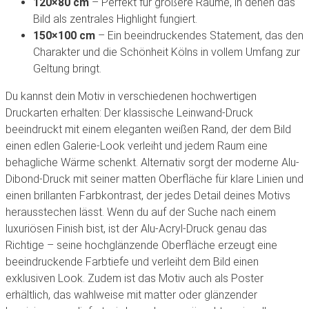
120×80 cm
– Perfekt für größere Räume, in denen das
Bild als zentrales Highlight fungiert.
150×100 cm
– Ein beeindruckendes Statement, das den
Charakter und die Schönheit Kölns in vollem Umfang zur
Geltung bringt.
Du kannst dein Motiv in verschiedenen hochwertigen
Druckarten erhalten: Der klassische Leinwand-Druck
beeindruckt mit einem eleganten weißen Rand, der dem Bild
einen edlen Galerie-Look verleiht und jedem Raum eine
behagliche Wärme schenkt. Alternativ sorgt der moderne Alu-
Dibond-Druck mit seiner matten Oberfläche für klare Linien und
einen brillanten Farbkontrast, der jedes Detail deines Motivs
herausstechen lässt. Wenn du auf der Suche nach einem
luxuriösen Finish bist, ist der Alu-Acryl-Druck genau das
Richtige – seine hochglänzende Oberfläche erzeugt eine
beeindruckende Farbtiefe und verleiht dem Bild einen
exklusiven Look. Zudem ist das Motiv auch als Poster
erhältlich, das wahlweise mit matter oder glänzender