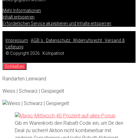
Mehr Informationen
Inhalt entsperren
Erforderlichen Service akzeptieren und Inhalte entsperren
Impressum
·
AGB´s ·
Datenschutz ·
Widerrufsrecht ·
Versand &
Lieferung
© Copyright 2026 · Kölnpatriot
Schließen
Randarten Leinwand
Weiss | Schwarz | Gespiegelt
Gib im Warenkorb den Rabatt-Code ein, um Dir den
Deal zu sichern! Aktion nicht kombinierbar mit
anderen Gurscheinen und/oder Rabatt-Aktionen!