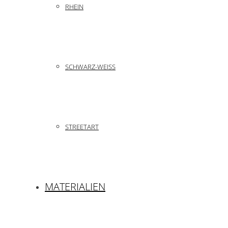
RHEIN
SCHWARZ-WEISS
STREETART
MATERIALIEN