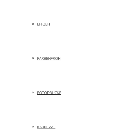
EFFZEH
FARBENFROH
FOTODRUCKE
KARNEVAL