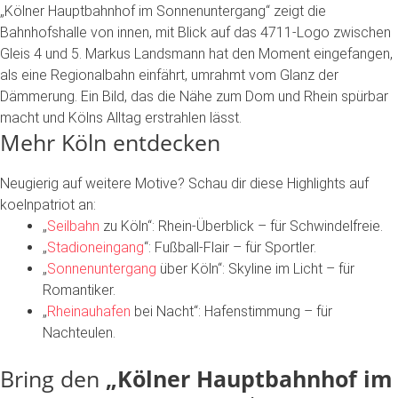
„Kölner
Hauptbahnhof
im
Sonnenuntergang“
zeigt
die
Bahnhofshalle
von
innen,
mit
Blick
auf
das
4711-Logo
zwischen
Gleis
4
und
5.
Markus
Landsmann
hat
den
Moment
eingefangen,
als
eine
Regionalbahn
einfährt,
umrahmt
vom
Glanz
der
Dämmerung.
Ein
Bild,
das
die
Nähe
zum
Dom
und
Rhein
spürbar
macht
und
Kölns
Alltag
erstrahlen
lässt.
Mehr
Köln
entdecken
Neugierig
auf
weitere
Motive?
Schau
dir
diese
Highlights
auf
koelnpatriot
an:
„
Seilbahn
zu
Köln“
:
Rhein-Überblick
–
für
Schwindelfreie.
„
Stadioneingang
“
:
Fußball-Flair
–
für
Sportler.
„
Sonnenuntergang
über
Köln“
:
Skyline
im
Licht
–
für
Romantiker.
„
Rheinauhafen
bei
Nacht“
:
Hafenstimmung
–
für
Nachteulen.
Bring
den
„Kölner Hauptbahnhof im