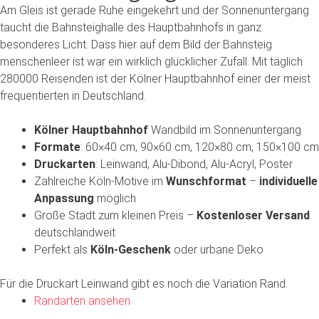
Am Gleis ist gerade Ruhe eingekehrt und der Sonnenuntergang
taucht die Bahnsteighalle des Hauptbahnhofs in ganz
besonderes Licht. Dass hier auf dem Bild der Bahnsteig
menschenleer ist war ein wirklich glücklicher Zufall. Mit täglich
280000 Reisenden ist der Kölner Hauptbahnhof einer der meist
frequentierten in Deutschland.
Kölner Hauptbahnhof
Wandbild
im Sonnenuntergang
Formate
:
60×40 cm, 90×60 cm, 120×80 cm, 150×100 cm
Druckarten
:
Leinwand, Alu-Dibond, Alu-Acryl, Poster
Zahlreiche Köln-Motive im
Wunschformat
–
individuelle
Anpassung
möglich
Große Stadt zum kleinen Preis –
Kostenloser Versand
deutschlandweit
Perfekt als
Köln-Geschenk
oder urbane Deko
Für die Druckart Leinwand gibt es noch die Variation Rand.
Randarten ansehen