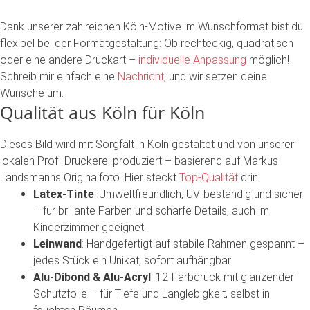
Dank unserer z
ahlreichen
Köln-Motive
im
Wunschformat
bist
du
flexibel bei der Formatgestaltung:
Ob
rechteckig,
quadratisch
oder
eine
andere
Druckart
–
individuelle
Anpassung
möglich!
Schreib
mir
einfach
eine
Nachricht
,
und
wir
setzen
deine
Wünsche
um.
Qualität
aus
Köln
für
Köln
Dieses
Bild
wird
mit
Sorgfalt
in
Köln
gestaltet
und
von
unserer
lokalen
Profi-Druckerei
produziert
–
basierend
auf
Markus
Landsmanns
Originalfoto.
Hier
steckt
Top-Qualität
drin:
Latex-Tinte
:
Umweltfreundlich,
UV-beständig
und
sicher
–
für
brillante
Farben
und
scharfe
Details,
auch
im
Kinderzimmer
geeignet.
Leinwand
:
Handgefertigt
auf
stabile
Rahmen
gespannt
–
jedes
Stück
ein
Unikat,
sofort
aufhängbar.
Alu-Dibond
&
Alu-Acryl
:
12-Farbdruck
mit
glänzender
Schutzfolie
–
für
Tiefe
und
Langlebigkeit,
selbst
in