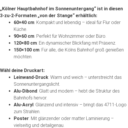
„Kölner
Hauptbahnhof
im
Sonnenuntergang“
ist
in
diesen
3-zu-2-Formaten
„von
der
Stange“
erhältlich:
60×40
cm
:
Kompakt
und
lebendig
–
ideal
für
Flur
oder
Küche.
90×60
cm
:
Perfekt
für
Wohnzimmer
oder
Büro.
120×80
cm
:
Ein
dynamischer
Blickfang
mit
Präsenz.
150×100
cm
:
Für
alle,
die
Kölns
Bahnhof
groß
genießen
möchten.
Wähl
deine
Druckart:
Leinwand-Druck
:
Warm
und
weich
–
unterstreicht
das
Sonnenuntergangslicht.
Alu-Dibond
:
Glatt
und
modern
–
hebt
die
Struktur
des
Bahnhofs
hervor.
Alu-Acryl
:
Glänzend
und
intensiv
–
bringt
das
4711-Logo
zum
Strahlen.
Poster
:
Mit
glänzender
oder
matter
Laminierung
–
vielseitig
und
detailgenau.