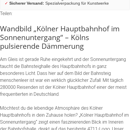
✓
Sicherer Versand:
Spezialverpackung für Kunstwerke
Teilen:
Wandbild
„Kölner
Hauptbahnhof
im
Sonnenuntergang“
–
Kölns
pulsierende
Dämmerung
Am Gleis ist gerade Ruhe eingekehrt und der Sonnenuntergang
taucht die Bahnsteighalle des Hauptbahnhofs in ganz
besonderes Licht. Dass hier auf dem Bild der Bahnsteig
menschenleer ist war ein wirklich glücklicher Zufall. Mit täglich
280000 Reisenden ist der Kölner Hauptbahnhof einer der meist
frequentierten in Deutschland.
Möchtest
du
die
lebendige
Atmosphäre
des
Kölner
Hauptbahnhofs
in
dein
Zuhause
holen?
„Kölner
Hauptbahnhof
im
Sonnenuntergang“
zeigt
einen
faszinierenden
Blick
im
Inneren
der
Bahnhofshalle,
direkt
auf
das
berühmte
4711-Logo.
Unser