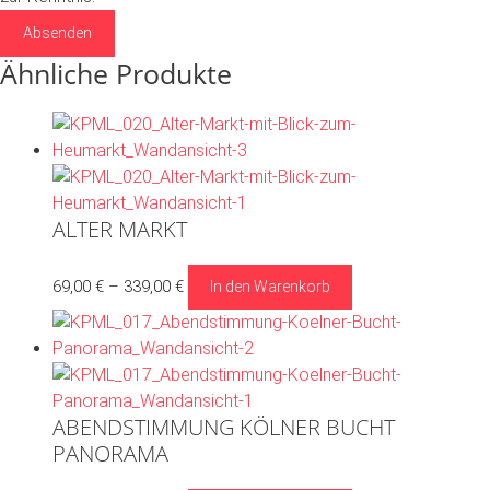
Absenden
Ähnliche Produkte
ALTER MARKT
Dieses
69,00
€
–
339,00
€
In den Warenkorb
Produkt
weist
mehrere
Varianten
auf.
ABENDSTIMMUNG KÖLNER BUCHT
Die
PANORAMA
Optionen
können