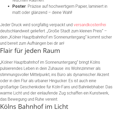
feuchten
Räumen.
Poster
:
Präzise
auf
hochwertigem
Papier,
laminiert
in
matt
oder
glänzend
–
deine
Wahl!
Jeder
Druck
wird
sorgfältig
verpackt
und
versandkostenfrei
deutschlandweit
geliefert.
„Große
Stadt
zum
kleinen
Preis“
–
dein
„Kölner
Hauptbahnhof
im
Sonnenuntergang“
kommt
sicher
und
bereit
zum
Aufhängen
bei
dir
an!
Flair
für
jeden
Raum
„Kölner
Hauptbahnhof
im
Sonnenuntergang“
bringt
Kölns
pulsierendes
Leben
in
dein
Zuhause:
ins
Wohnzimmer
als
stimmungsvoller
Mittelpunkt,
ins
Büro
als
dynamischer
Akzent
oder
in
den
Flur
als
urbaner
Hingucker.
Es
ist
auch
eine
großartige
Geschenkidee
für
Köln-Fans
und
Bahnliebhaber.
Das
warme
Licht
und
der
einlaufende
Zug
schaffen
ein
Kunstwerk,
das
Bewegung
und
Ruhe
vereint.
Kölns
Bahnhof
im
Licht