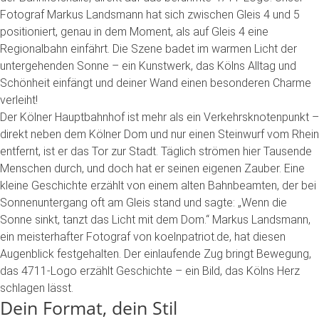
Fotograf
Markus
Landsmann
hat
sich
zwischen
Gleis
4
und
5
positioniert,
genau
in
dem
Moment,
als
auf
Gleis
4
eine
Regionalbahn
einfährt.
Die
Szene
badet
im
warmen
Licht
der
untergehenden
Sonne
–
ein
Kunstwerk,
das
Kölns
Alltag
und
Schönheit
einfängt
und
deiner
Wand
einen
besonderen
Charme
verleiht!
Der
Kölner
Hauptbahnhof
ist
mehr
als
ein
Verkehrsknotenpunkt
–
direkt
neben
dem
Kölner
Dom
und
nur
einen
Steinwurf
vom
Rhein
entfernt,
ist
er
das
Tor
zur
Stadt.
Täglich
strömen
hier
Tausende
Menschen
durch,
und
doch
hat
er
seinen
eigenen
Zauber.
Eine
kleine
Geschichte
erzählt
von
einem
alten
Bahnbeamten,
der
bei
Sonnenuntergang
oft
am
Gleis
stand
und
sagte:
„Wenn
die
Sonne
sinkt,
tanzt
das
Licht
mit
dem
Dom.“
Markus
Landsmann,
ein
meisterhafter
Fotograf
von
koelnpatriot.de,
hat
diesen
Augenblick
festgehalten.
Der
einlaufende
Zug
bringt
Bewegung,
das
4711-Logo
erzählt
Geschichte
–
ein
Bild,
das
Kölns
Herz
schlagen
lässt.
Dein
Format,
dein
Stil