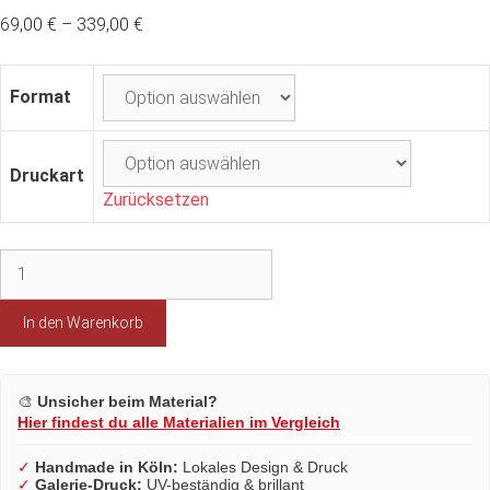
69,00
€
–
339,00
€
Format
Druckart
Zurücksetzen
Kölner
Hauptbahnhof
im
In den Warenkorb
Sonnenuntergang
Menge
🎨
Unsicher beim Material?
Hier findest du alle Materialien im Vergleich
✓
Handmade in Köln:
Lokales Design & Druck
✓
Galerie-Druck:
UV-beständig & brillant