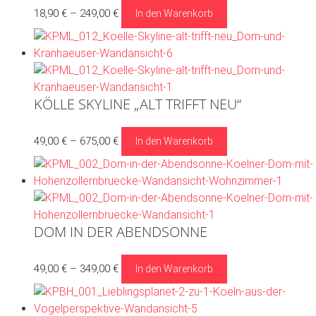
Dieses
18,90
€
–
249,00
€
In den Warenkorb
auf
Produkt
der
weist
Produktseite
mehrere
gewählt
Varianten
werden
auf.
KÖLLE SKYLINE „ALT TRIFFT NEU“
Die
Optionen
Dieses
49,00
€
–
675,00
€
In den Warenkorb
können
Produkt
auf
weist
der
mehrere
Produktseite
Varianten
gewählt
auf.
werden
DOM IN DER ABENDSONNE
Die
Optionen
Dieses
49,00
€
–
349,00
€
In den Warenkorb
können
Produkt
auf
weist
der
mehrere