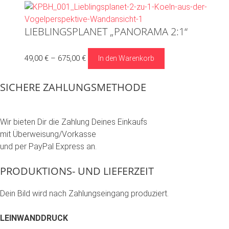
Produktseite
Varianten
gewählt
auf.
werden
LIEBLINGSPLANET „PANORAMA 2:1“
Die
Optionen
Dieses
49,00
€
–
675,00
€
In den Warenkorb
können
Produkt
auf
weist
der
SICHERE ZAHLUNGSMETHODE
mehrere
Produktseite
Varianten
gewählt
auf.
werden
Wir bieten Dir die Zahlung Deines Einkaufs
Die
mit Überweisung/Vorkasse
Optionen
und per PayPal Express an.
können
auf
PRODUKTIONS- UND LIEFERZEIT
der
Produktseite
Dein Bild wird nach Zahlungseingang produziert.
gewählt
werden
LEINWANDDRUCK