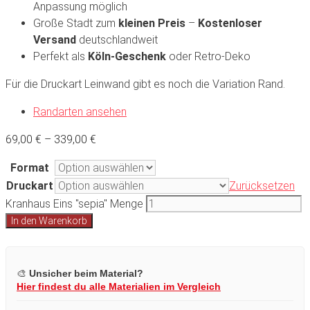
Anpassung möglich
Große Stadt zum
kleinen Preis
–
Kostenloser
Versand
deutschlandweit
Perfekt als
Köln-Geschenk
oder Retro-Deko
Für die Druckart Leinwand gibt es noch die Variation Rand.
Randarten ansehen
69,00
€
–
339,00
€
Format
Druckart
Zurücksetzen
Kranhaus Eins "sepia" Menge
In den Warenkorb
🎨
Unsicher beim Material?
Hier findest du alle Materialien im Vergleich