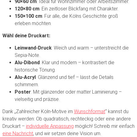
90×60 cm
: Ideal für Wohnzimmer oder Arbeitszimmer.
120×80 cm
: Ein zeitloser Blickfang mit Charakter.
150×100 cm
: Für alle, die Kölns Geschichte groß
erleben möchten.
Wähl deine Druckart:
Leinwand-Druck
: Weich und warm – unterstreicht die
Sepia-Note.
Alu-Dibond
: Klar und modern – kontrastiert die
historische Tönung.
Alu-Acryl
: Glänzend und tief – lässt die Details
schimmern.
Poster
: Mit glänzender oder matter Laminierung –
vielseitig und präzise.
Dank „Zahlreicher Köln-Motive im
Wunschformat
“ kannst du
kreativ werden: Ob quadratisch, rechteckig oder eine andere
Druckart –
individuelle Anpassung
möglich! Schreib mir einfach
eine Nachricht
, und wir setzen deine Vision um.