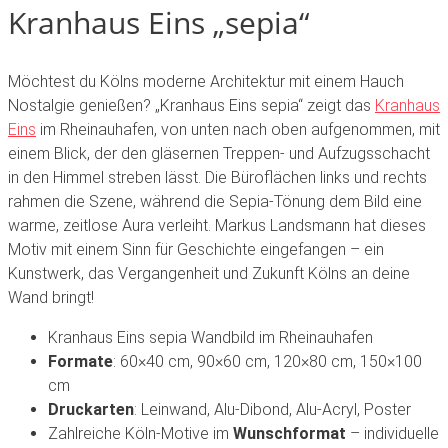
Kranhaus Eins „sepia“
Möchtest du Kölns moderne Architektur mit einem Hauch
Nostalgie genießen? „Kranhaus Eins sepia“ zeigt das
Kranhaus
Eins
im Rheinauhafen, von unten nach oben aufgenommen, mit
einem Blick, der den gläsernen Treppen- und Aufzugsschacht
in den Himmel streben lässt. Die Büroflächen links und rechts
rahmen die Szene, während die Sepia-Tönung dem Bild eine
warme, zeitlose Aura verleiht. Markus Landsmann hat dieses
Motiv mit einem Sinn für Geschichte eingefangen – ein
Kunstwerk, das Vergangenheit und Zukunft Kölns an deine
Wand bringt!
Kranhaus Eins sepia Wandbild
im Rheinauhafen
Formate
:
60×40 cm, 90×60 cm, 120×80 cm, 150×100
cm
Druckarten
:
Leinwand, Alu-Dibond, Alu-Acryl, Poster
Zahlreiche Köln-Motive im
Wunschformat
– individuelle